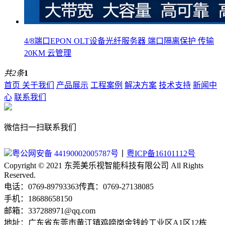
4/8端口EPON OLT设备光纤服务器 端口隔离保护 传输
20KM 云管理
共2条
1
首页
关于我们
产品展示
工程案例
解决方案
技术支持
新闻中
心
联系我们
微信扫一扫联系我们
粤公网安备 44190002005787号
丨
粤ICP备16101112号
Copyright © 2021 东莞美乐视智能科技有限公司 All Rights
Reserved.
电话：0769-89793363传真：0769-27138085
手机：18688658150
邮箱：337288971@qq.com
地址：广东省东莞市黄江镇鸡啼岗金钱岭工业区A1区12栋